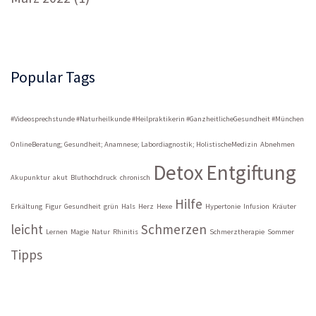
Popular Tags
#Videosprechstunde #Naturheilkunde #Heilpraktikerin #GanzheitlicheGesundheit #München
OnlineBeratung; Gesundheit; Anamnese; Labordiagnostik; HolistischeMedizin
Abnehmen
Detox
Entgiftung
Akupunktur
akut
Bluthochdruck
chronisch
Hilfe
Erkältung
Figur
Gesundheit
grün
Hals
Herz
Hexe
Hypertonie
Infusion
Kräuter
leicht
Schmerzen
Lernen
Magie
Natur
Rhinitis
Schmerztherapie
Sommer
Tipps