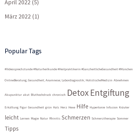
April 2022
(5)
März 2022
(1)
Popular Tags
#Videosprechstunde #Naturheilkunde #Heilpraktikerin #GanzheitlicheGesundheit #München
OnlineBeratung; Gesundheit; Anamnese; Labordiagnostik; HolistischeMedizin
Abnehmen
Detox
Entgiftung
Akupunktur
akut
Bluthochdruck
chronisch
Hilfe
Erkältung
Figur
Gesundheit
grün
Hals
Herz
Hexe
Hypertonie
Infusion
Kräuter
leicht
Schmerzen
Lernen
Magie
Natur
Rhinitis
Schmerztherapie
Sommer
Tipps