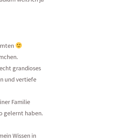
äumten
ümchen.
echt grandioses
n und vertiefe
ner Familie
so gelernt haben.
mein Wissen in