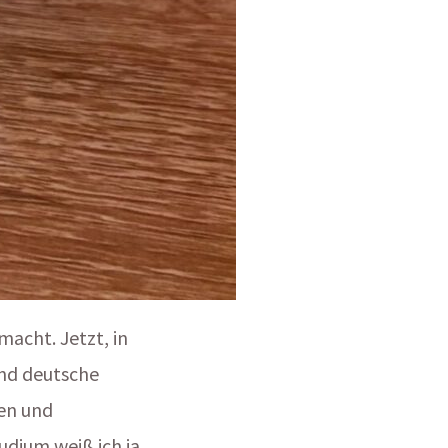
acht. Jetzt, in
und deutsche
en und
dium weiß ich ja